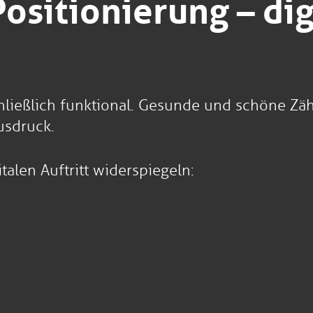
ositionierung – di
hließlich funktional. Gesunde und schöne Zähn
usdruck.
talen Auftritt widerspiegeln: