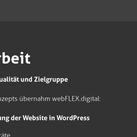
beit
alität und Zielgruppe
nzepts übernahm webFLEX.digital:
ng der Website in WordPress
räte