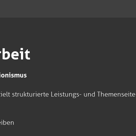
beit
tionismus
elt strukturierte Leistungs- und Themenseit
eiben