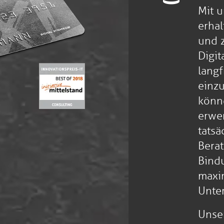
Mit 
erhal
und z
Digit
langf
einz
könn
erwer
tats
Bera
Bindu
maxim
Unte
Unse