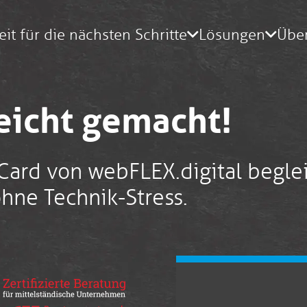
eit für die nächsten Schritte
Lösungen
Übe
leicht gemacht!
Card von webFLEX.digital begle
ohne Technik-Stress.