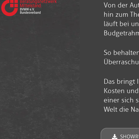
Von der Aut
hin zum The
läuft bei u
Budgetrah
So behalten
Überraschu
Das bringt 
Kosten und
einer sich 
Welt die Na
SHOWR