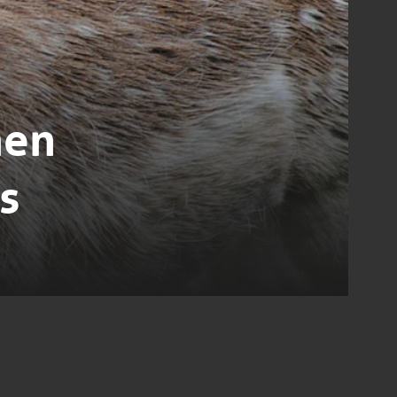
hen
s