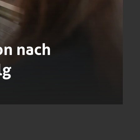
on nach
lg