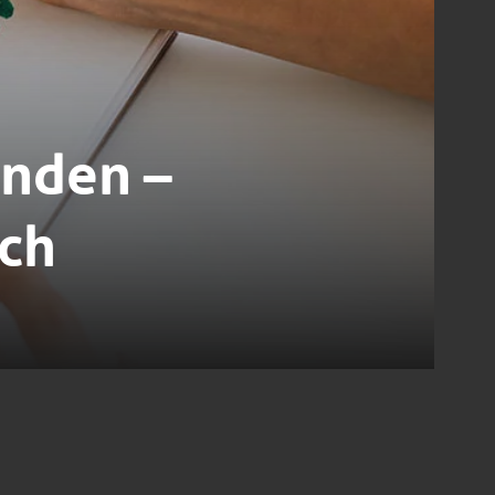
inden –
ich