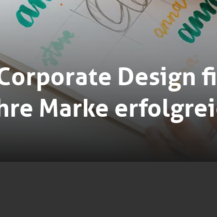
 Corporate Design f
hre Marke erfolgre