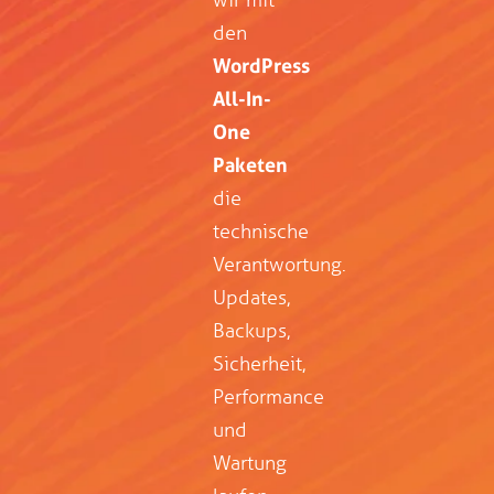
wir mit
den
WordPress
All-In-
One
Paketen
die
technische
Verantwortung.
Updates,
Backups,
Sicherheit,
Performance
und
Wartung