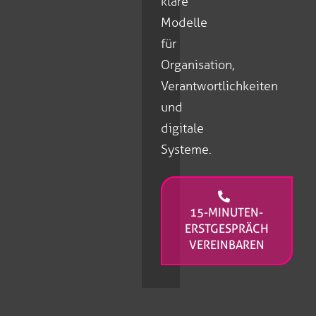
klare
Modelle
für
Organisation,
Verantwortlichkeiten
und
digitale
Systeme.
15-MINUTEN-
ERSTGESPRÄCH
VEREINBAREN