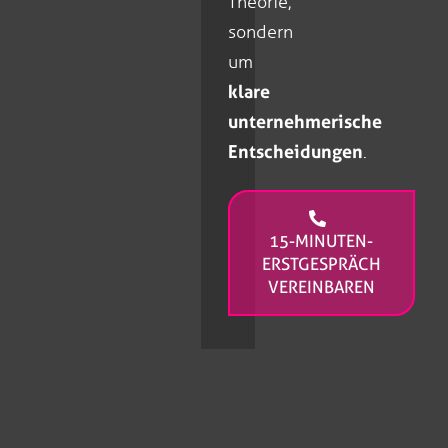
Theorie,
sondern
um
klare
unternehmerische
Entscheidungen
.
15-MINUTEN-
ERSTGESPRÄCH
VEREINBAREN