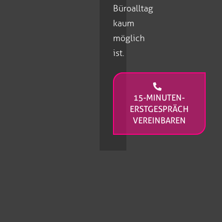
Büroalltag
kaum
möglich
ist.
15-MINUTEN-
ERSTGESPRÄCH
VEREINBAREN